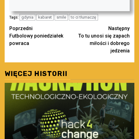
gdynia
kabaret
smile
to ci tłumaczę
Tags:
Zobacz
Poprzedni
Następny
Futbolowy poniedziałek
To tu unosi się zapach
wpisy
powraca
miłości i dobrego
jedzenia
WIĘCEJ HISTORII