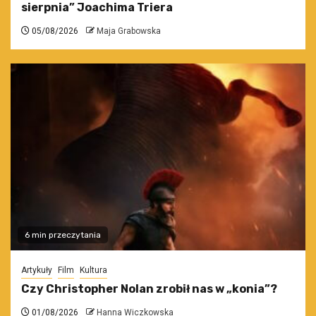
sierpnia” Joachima Triera
05/08/2026
Maja Grabowska
6 min przeczytania
Artykuły
Film
Kultura
Czy Christopher Nolan zrobił nas w „konia”?
01/08/2026
Hanna Wiczkowska