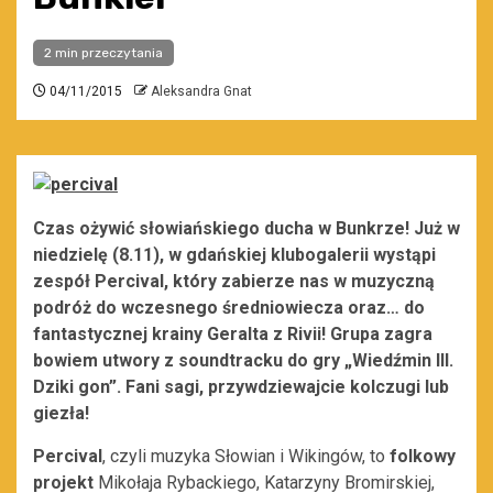
2 min przeczytania
04/11/2015
Aleksandra Gnat
Czas ożywić słowiańskiego ducha w Bunkrze! Już w
niedzielę (8.11), w gdańskiej klubogalerii wystąpi
zespół Percival, który zabierze nas w muzyczną
podróż do wczesnego średniowiecza oraz… do
fantastycznej krainy Geralta z Rivii! Grupa zagra
bowiem utwory z soundtracku do gry „Wiedźmin III.
Dziki gon”. Fani sagi, przywdziewajcie kolczugi lub
giezła!
Percival
, czyli muzyka Słowian i Wikingów, to
folkowy
projekt
Mikołaja Rybackiego, Katarzyny Bromirskiej,