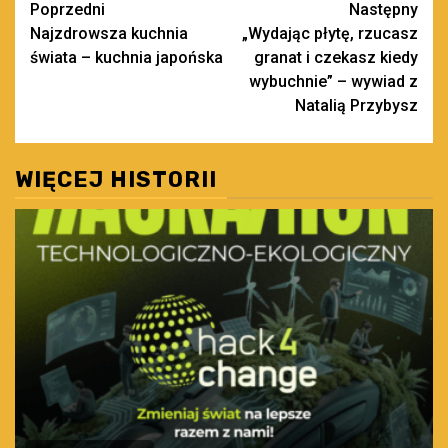
Zobacz
Poprzedni
Następny
Najzdrowsza kuchnia
„Wydając płytę, rzucasz
wpisy
świata – kuchnia japońska
granat i czekasz kiedy
wybuchnie” – wywiad z
Natalią Przybysz
WIĘCEJ HISTORII