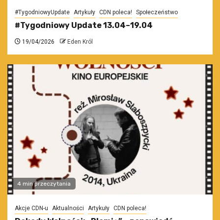
#TygodniowyUpdate
Artykuły
CDN poleca!
Społeczeństwo
#Tygodniowy Update 13.04–19.04
19/04/2026
Eden Król
4 min przeczytania
Akcje CDN-u
Aktualności
Artykuły
CDN poleca!