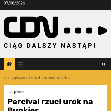
Przejdź
07/08/2026
do
treści
Menu
główne
Strona główna
Percival rzuci urok na Bunkier
CDN poleca!
Percival rzuci urok na
Bunkier