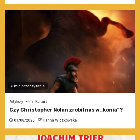
6 min przeczytania
Artykuły
Film
Kultura
Czy Christopher Nolan zrobił nas w „konia”?
01/08/2026
Hanna Wiczkowska