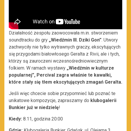
Działalność zespołu zaowocowała m.in. stworzeniem
soundtracku do gry
„Wiedźmin III. Dziki Gon”
. Utwory
zachwyciły nie tylko wytrawnych graczy, ekscytujących
się przygodami białowłosego Geralta z Rivii, ale i tych,
którzy są zauroczeni wczesnośredniowiecznym
folkiem. W ramach wystawy
„
Wiedźmin w kulturze
popularnej”, Percival zagra właśnie te kawałki,
które stały się tłem ekscytujących zmagań Geralta.
Jeśli więc chcecie sobie przypomnieć lub poznać te
unikatowe kompozycje, zapraszamy do
klubogalerii
Bunkier już w niedzielę
!
Kiedy:
8.11, godzina 20:00
Gdzie:
Klubogaleria Bunkier, Gdańsk, ul. Olejarna 3