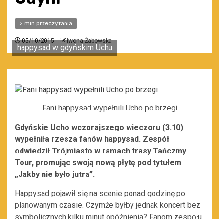
2 min przeczytania
05/10/2015
Iwona Żabowska
happysad w gdyńskim Uchu
Fani happysad wypełnili Ucho po brzegi
Gdyńskie Ucho wczorajszego wieczoru (3.10)
wypełniła rzesza fanów happysad. Zespół
odwiedził Trójmiasto w ramach trasy Tańczmy
Tour, promując swoją nową płytę pod tytułem
„Jakby nie było jutra”.
Happysad pojawił się na scenie ponad godzinę po
planowanym czasie. Czymże byłby jednak koncert bez
symbolicznych kilku minut opóźnienia? Fanom zespołu