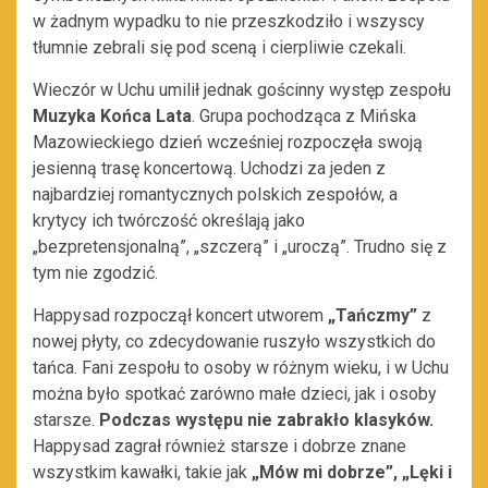
w żadnym wypadku to nie przeszkodziło i wszyscy
tłumnie zebrali się pod sceną i cierpliwie czekali.
Wieczór w Uchu umilił jednak gościnny występ zespołu
Muzyka Końca Lata
. Grupa pochodząca z Mińska
Mazowieckiego dzień wcześniej rozpoczęła swoją
jesienną trasę koncertową. Uchodzi za jeden z
najbardziej romantycznych polskich zespołów, a
krytycy ich twórczość określają jako
„bezpretensjonalną”, „szczerą” i „uroczą”. Trudno się z
tym nie zgodzić.
Happysad rozpoczął koncert utworem
„Tańczmy”
z
nowej płyty, co zdecydowanie ruszyło wszystkich do
tańca. Fani zespołu to osoby w różnym wieku, i w Uchu
można było spotkać zarówno małe dzieci, jak i osoby
starsze.
Podczas występu nie zabrakło klasyków.
Happysad zagrał również starsze i dobrze znane
wszystkim kawałki, takie jak
„Mów mi dobrze”, „Lęki i