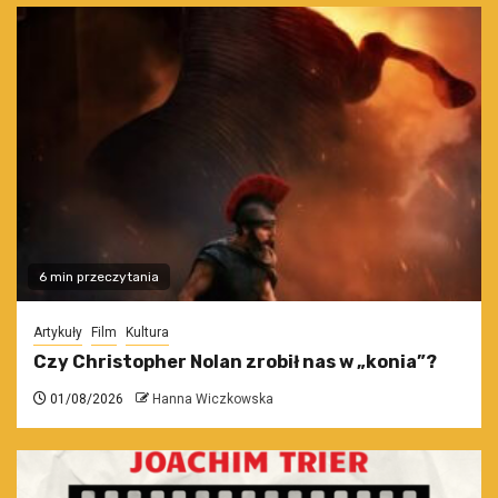
6 min przeczytania
Artykuły
Film
Kultura
Czy Christopher Nolan zrobił nas w „konia”?
01/08/2026
Hanna Wiczkowska