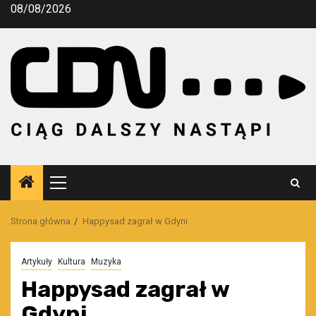
Przejdź
08/08/2026
do
treści
Menu
główne
Strona główna
Happysad zagrał w Gdyni
Artykuły
Kultura
Muzyka
Happysad zagrał w
Gdyni