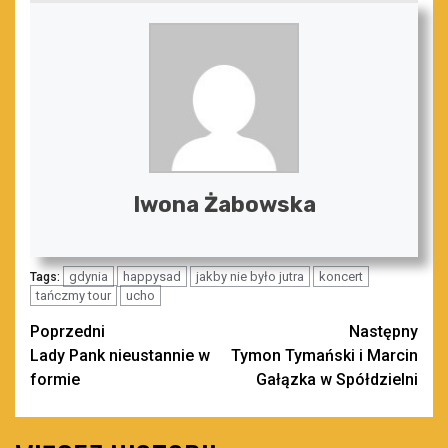
Iwona Żabowska
gdynia
happysad
jakby nie było jutra
koncert
Tags:
tańczmy tour
ucho
Zobacz
Poprzedni
Następny
Lady Pank nieustannie w
Tymon Tymański i Marcin
wpisy
formie
Gałązka w Spółdzielni