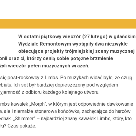
W ostatni piątkowy wieczór (27 lutego) w gdańskim
Wydziale Remontowym wystąpiły dwa niezwykle
obiecujące projekty trójmiejskiej sceny muzycznej
nii oraz ci, którzy cenią sobie potężne brzmienie
żyli wieczór pełen muzycznych wrażeń.
się post-rockowcy z Limbs. Po muzykach widać było, że czują
biutu. Ich set był bardziej dopieszczony pod względem
yjemność z odbioru każdego kolejnego utworu.
Limbs kawałek „Morph”, w którym jest odpowiednie dawkowanie
a, ale i niemalże stonerowa końcówka, zachęcająca do harców
ednak „Shimmer” – najbardziej znany kawałek Limbs, który, kto
łu? Czas pokaże.