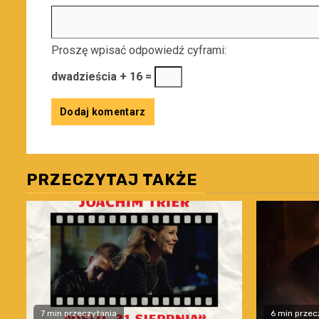
Proszę wpisać odpowiedź cyframi:
dwadzieścia + 16 =
PRZECZYTAJ TAKŻE
7 min przeczytania
6 min przec