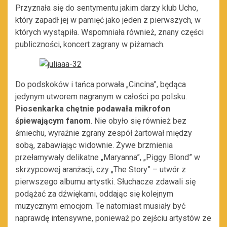
Przyznała się do sentymentu jakim darzy klub Ucho,
który zapadł jej w pamięć jako jeden z pierwszych, w
których wystąpiła. Wspomniała również, znany części
publiczności, koncert zagrany w piżamach.
Do podskoków i tańca porwała „Cincina”, będąca
jedynym utworem nagranym w całości po polsku.
Piosenkarka chętnie podawała mikrofon
śpiewającym fanom
. Nie obyło się również bez
śmiechu, wyraźnie zgrany zespół żartował między
sobą, zabawiając widownie. Żywe brzmienia
przełamywały delikatne „Maryanna”, „Piggy Blond” w
skrzypcowej aranżacji, czy „The Story” – utwór z
pierwszego albumu artystki. Słuchacze zdawali się
podążać za dźwiękami, oddając się kolejnym
muzycznym emocjom. Te natomiast musiały być
naprawdę intensywne, ponieważ po zejściu artystów ze