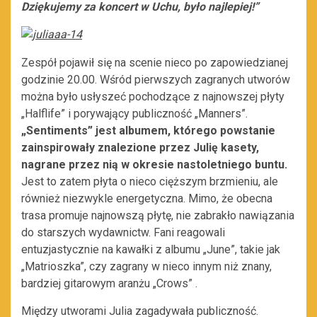
Dziękujemy za koncert w Uchu, było najlepiej!”
Zespół pojawił się na scenie nieco po zapowiedzianej
godzinie 20.00. Wśród pierwszych zagranych utworów
można było usłyszeć pochodzące z najnowszej płyty
„Halflife” i porywający publiczność „Manners”.
„Sentiments” jest
albumem, którego powstanie
zainspirowały znalezione przez Julię kasety,
nagrane przez nią w okresie nastoletniego buntu.
Jest to zatem płyta o nieco cięższym brzmieniu, ale
również niezwykle energetyczna. Mimo, że obecna
trasa promuje najnowszą płytę, nie zabrakło nawiązania
do starszych wydawnictw. Fani reagowali
entuzjastycznie na kawałki z albumu „June”, takie jak
„Matrioszka”, czy zagrany w nieco innym niż znany,
bardziej gitarowym aranżu „Crows” .
Między utworami Julia zagadywała publiczność.