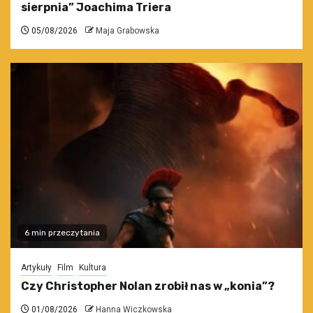
sierpnia” Joachima Triera
05/08/2026
Maja Grabowska
6 min przeczytania
Artykuły
Film
Kultura
Czy Christopher Nolan zrobił nas w „konia”?
01/08/2026
Hanna Wiczkowska