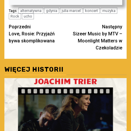
alternatywna
gdynia
julia marcel
koncert
muzyka
Tags:
Rock
ucho
Zobacz
Poprzedni
Następny
Love, Rosie: Przyjaźń
Sizeer Music by MTV –
wpisy
bywa skomplikowana
Moonlight Matters w
Czekoladzie
WIĘCEJ HISTORII