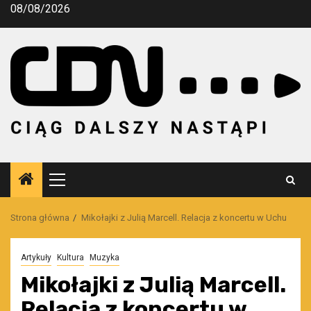
Przejdź
08/08/2026
do
treści
Menu
główne
Strona główna
Mikołajki z Julią Marcell. Relacja z koncertu w Uchu
Artykuły
Kultura
Muzyka
Mikołajki z Julią Marcell.
Relacja z koncertu w