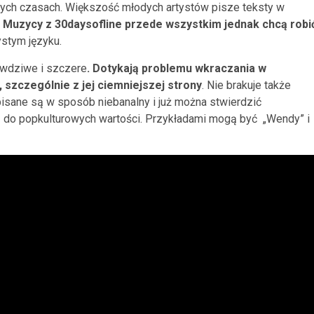
szych czasach. Większość młodych artystów pisze teksty w
.
Muzycy z 30daysofline przede wszystkim jednak chcą robi
ystym języku.
awdziwe i szczere
. Dotykają problemu wkraczania w
 szczególnie z jej ciemniejszej strony
. Nie brakuje także
isane są w sposób niebanalny i już można stwierdzić
 do popkulturowych wartości. Przykładami mogą być „Wendy” i