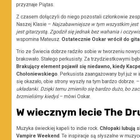
przyznaje Piątas.
Z czasem dołączyli do niego pozostali członkowie zesp
Naszej Klasie –
Najzabawniejsze w tym wszystkim jest 
jest gitarzystą. Zgodził się jednak bez wahania i oczyw
wspomina Mateusz.
Ostatecznie Oskar wrócił do gita
Trio ze Świecia dobrze radziło sobie w tworzeniu nowych
brakowało. Stałego perkusisty. Za trzydziestkowymi bębna
Brakujący element pojawił się niedawno, kiedy Kacpe
Chołoniewskiego
. Perkusista zaangażowany był już w i
się okazało, obie strony wyszły na tym bardzo dobrze. 
układanki. Dzięki temu zmieniło się bardzo dużo, bo zac
brzmieliśmy kiedyś
– mówi Oskar.
W wiecznym lecie The D
Muzyka świeckiej kapeli to indie rock.
Chłopaki lubują 
Vampire Weekend
. Te inspiracje są słyszalne w muzyc