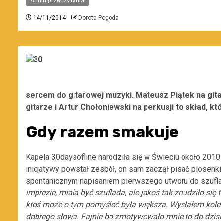
4 min przeczytania
14/11/2014
Dorota Pogoda
sercem do gitarowej muzyki. Mateusz Piątek na gita
gitarze i Artur Chołoniewski na perkusji to skład, k
Gdy razem smakuje
Kapela 30daysofline narodziła się w Świeciu około 2010
inicjatywy powstał zespół, on sam zaczął pisać piosen
spontanicznym napisaniem pierwszego utworu do szufl
imprezie, miała być szuflada, ale jakoś tak znudziło się
ktoś może o tym pomyśleć była większa. Wysłałem kole
dobrego słowa. Fajnie bo zmotywowało mnie to do dzisi