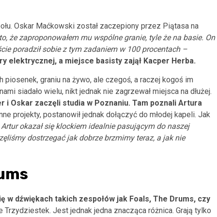
ołu. Oskar Maćkowski został zaczepiony przez Piątasa na
to, że zaproponowałem mu wspólne granie, tyle że na basie. On
iście poradził sobie z tym zadaniem w 100 procentach –
ry elektrycznej, a miejsce basisty zajął Kacper Herba.
 piosenek, graniu na żywo, ale czegoś, a raczej kogoś im
mi siadało wielu, nikt jednak nie zagrzewał miejsca na dłużej.
r i Oskar zaczęli studia w Poznaniu. Tam poznali Artura
nne projekty, postanowił jednak dołączyć do młodej kapeli. Jak
–
Artur okazał się klockiem idealnie pasującym do naszej
zęliśmy dostrzegać jak dobrze brzmimy teraz, a jak nie
rums
się w dźwiękach takich zespołów jak Foals, The Drums, czy
e Trzydziestek. Jest jednak jedna znacząca różnica. Grają tylko