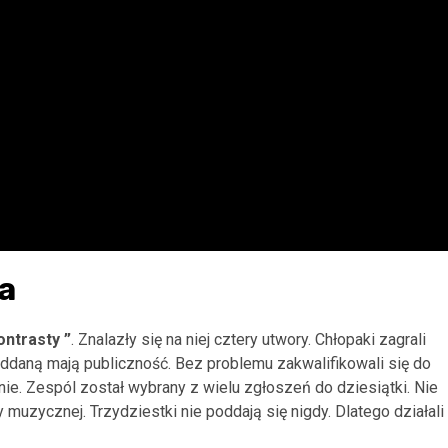
a
ontrasty
”
. Znalazły się na niej cztery utwory. Chłopaki zagrali
 oddaną mają publiczność. Bez problemu zakwalifikowali się do
ie. Zespól został wybrany z wielu zgłoszeń do dziesiątki. Nie
muzycznej. Trzydziestki nie poddają się nigdy. Dlatego działali