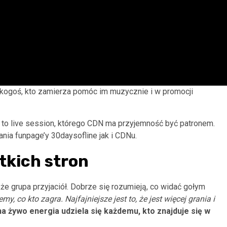
 kogoś, kto zamierza pomóc im muzycznie i w promocji
e to live session, którego CDN ma przyjemność być patronem.
ia funpage’y 30daysofline jak i CDNu.
stkich stron
akże grupa przyjaciół. Dobrze się rozumieją, co widać gołym
 co kto zagra. Najfajniejsze jest to, że jest więcej grania i
a żywo energia udziela się każdemu, kto znajduje się w