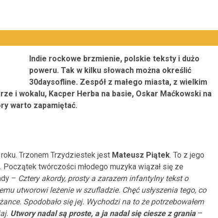
Indie rockowe brzmienie, polskie teksty i dużo
poweru. Tak w kilku słowach można określić
30daysofline. Zespół z małego miasta, z wielkim
rze i wokalu, Kacper Herba na basie, Oskar Maćkowski na
tóry warto zapamiętać.
 roku. Trzonem Trzydziestek jest
Mateusz Piątek
. To z jego
ki. Początek twórczości młodego muzyka wiązał się ze
ady –
Cztery akordy, prosty a zarazem infantylny tekst o
 temu utworowi leżenie w szufladzie. Chęć usłyszenia tego, co
żance. Spodobało się jej. Wychodzi na to że potrzebowałem
aj.
Utwory nadal są proste, a ja nadal się ciesze z grania
–