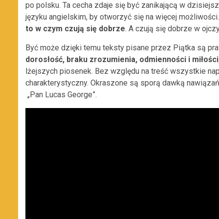
po polsku. Ta cecha zdaje się być zanikającą w dzisiej
języku angielskim, by otworzyć się na więcej możliwości
to w czym czują się dobrze
. A czują się dobrze w ojcz
Być może dzięki temu teksty pisane przez Piątka są pr
dorosłość, braku zrozumienia, odmienności i miłości,
lżejszych piosenek. Bez względu na treść wszystkie nap
charakterystyczny. Okraszone są sporą dawką nawiązań
„Pan Lucas George”.