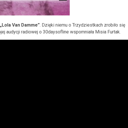
„
Lola Van Damme
”
. Dzięki niemu o Trzydziestkach zrobiło się
jej audycji radiowej o 30daysofline wspomniała Misia Furtak.