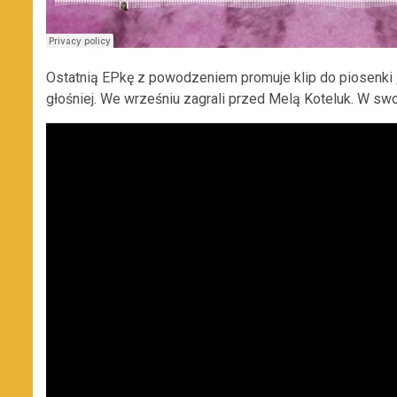
Ostatnią EPkę z powodzeniem promuje klip do piosenki
głośniej. We wrześniu zagrali przed Melą Koteluk. W swo