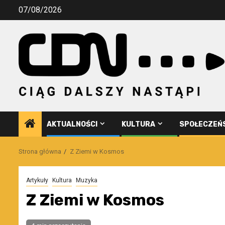
Przejdź
07/08/2026
do
treści
AKTUALNOŚCI
KULTURA
SPOŁECZEŃ
Strona główna
Z Ziemi w Kosmos
Artykuły
Kultura
Muzyka
Z Ziemi w Kosmos