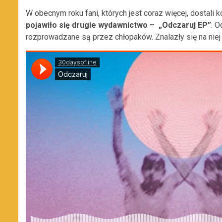
W obecnym roku fani, których jest coraz więcej, dostali 
pojawiło się drugie wydawnictwo –
„
Odczaruj EP
”
. O
rozprowadzane są przez chłopaków. Znalazły się na niej 