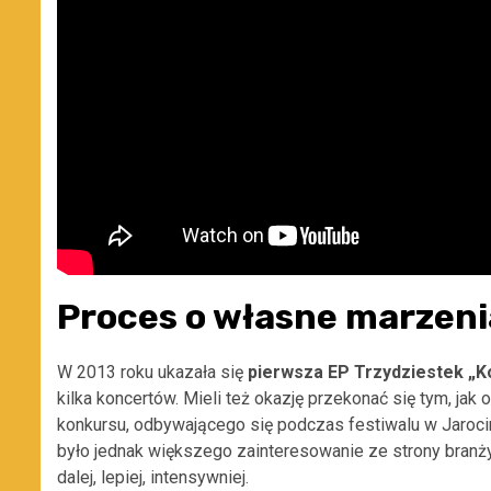
Proces o własne marzeni
W 2013 roku ukazała się
pierwsza EP Trzydziestek „
K
kilka koncertów. Mieli też okazję przekonać się tym, jak
konkursu, odbywającego się podczas festiwalu w Jarocin
było jednak większego zainteresowanie ze strony branży 
dalej, lepiej, intensywniej.