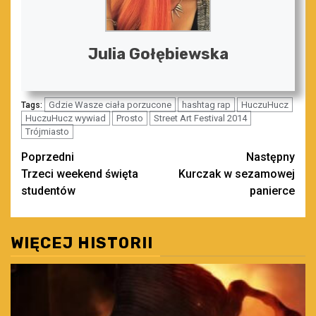
Julia Gołębiewska
Gdzie Wasze ciała porzucone
hashtag rap
HuczuHucz
Tags:
HuczuHucz wywiad
Prosto
Street Art Festival 2014
Trójmiasto
Zobacz
Poprzedni
Następny
Trzeci weekend święta
Kurczak w sezamowej
wpisy
studentów
panierce
WIĘCEJ HISTORII