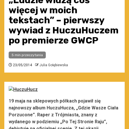
„Ludzie widzą coś
więcej w moich
tekstach” – pierwszy
wywiad z HuczuHuczem
po premierze GWCP
5 min przeczytania
23/05/2014
Julia Gołębiewska
19 maja na sklepowych półkach pojawił się
najnowszy album HuczuHucza, „Gdzie Wasze Ciała
Porzucone”. Raper z Trójmiasta, znany z
wydanego w podziemiu „Po Tej Stronie Raju”,
debiutuje na oficjalnej scenie. Z tej okazji