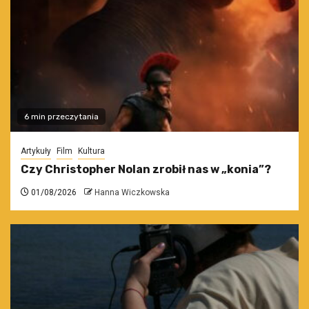
6 min przeczytania
Artykuły
Film
Kultura
Czy Christopher Nolan zrobił nas w „konia”?
01/08/2026
Hanna Wiczkowska