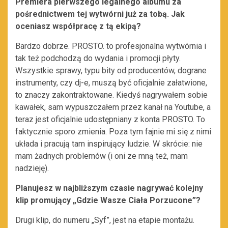
Premiera pierwszego legalnego albumu za
pośrednictwem tej wytwórni już za tobą. Jak
oceniasz współpracę z tą ekipą?
Bardzo dobrze. PROSTO. to profesjonalna wytwórnia i
tak też podchodzą do wydania i promocji płyty.
Wszystkie sprawy, typu bity od producentów, dograne
instrumenty, czy dj-e, muszą być oficjalnie załatwione,
to znaczy zakontraktowane. Kiedyś nagrywałem sobie
kawałek, sam wypuszczałem przez kanał na Youtube, a
teraz jest oficjalnie udostępniany z konta PROSTO. To
faktycznie sporo zmienia. Poza tym fajnie mi się z nimi
układa i pracują tam inspirujący ludzie. W skrócie: nie
mam żadnych problemów (i oni ze mną też, mam
nadzieję).
Planujesz w najbliższym czasie nagrywać kolejny
klip promujący „Gdzie Wasze Ciała Porzucone”?
Drugi klip, do numeru „Syf”, jest na etapie montażu.