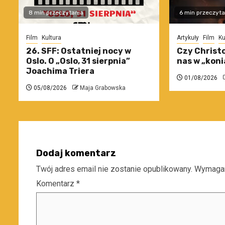
8 min przeczytania
6 min przeczyta
Film
Kultura
Artykuły
Film
Ku
26. SFF: Ostatniej nocy w
Czy Christo
Oslo. O „Oslo, 31 sierpnia”
nas w „koni
Joachima Triera
01/08/2026
05/08/2026
Maja Grabowska
Dodaj komentarz
Twój adres email nie zostanie opublikowany.
Wymagan
Komentarz
*