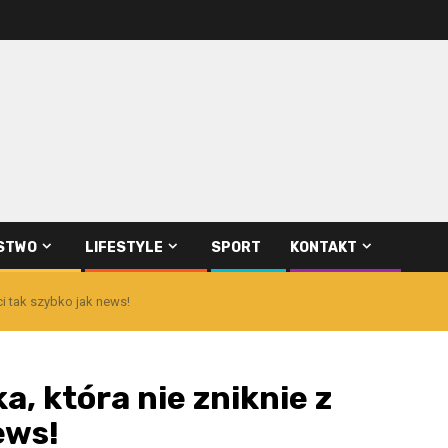
STWO
LIFESTYLE
SPORT
KONTAKT
ęci tak szybko jak news!
ka, która nie zniknie z
ews!