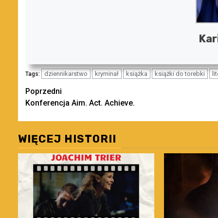
Kar
dziennikarstwo
kryminał
książka
książki do torebki
li
Tags:
Zobacz
Poprzedni
Konferencja Aim. Act. Achieve.
wpisy
WIĘCEJ HISTORII