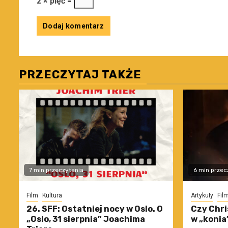
2 × pięć =
PRZECZYTAJ TAKŻE
7 min przeczytania
6 min przec
Film
Kultura
Artykuły
Fil
26. SFF: Ostatniej nocy w Oslo. O
Czy Chri
„Oslo, 31 sierpnia” Joachima
w „konia