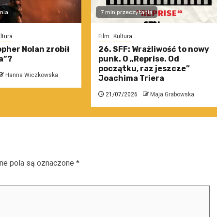
nia
7 min przeczytania
ltura
Film
Kultura
pher Nolan zrobił
26. SFF: Wrażliwość to nowy
a”?
punk. O „Reprise. Od
początku, raz jeszcze”
Hanna Wiczkowska
Joachima Triera
21/07/2026
Maja Grabowska
e pola są oznaczone
*