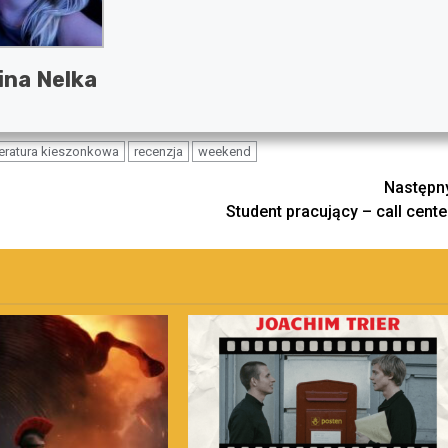
ina Nelka
teratura kieszonkowa
recenzja
weekend
Następn
Student pracujący – call cente