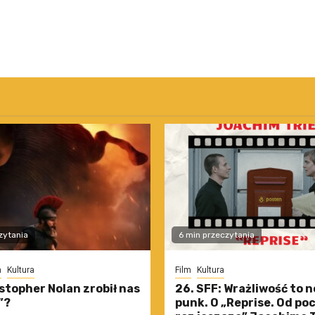
zytania
6 min przeczytania
m
Kultura
Film
Kultura
stopher Nolan zrobił nas
26. SFF: Wrażliwość to 
”?
punk. O „Reprise. Od po