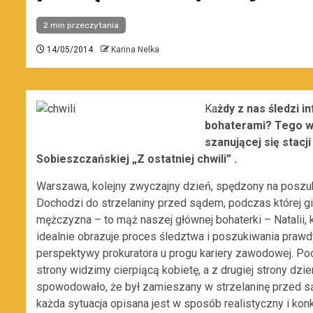
2 min przeczytania
14/05/2014
Karina Nelka
Ka
żdy z nas śledzi in
bohaterami? Tego wł
szanującej się stacj
Sobieszczańskiej
„Z ostatniej chwili”
.
Warszawa, kolejny zwyczajny dzień, spędzony na poszuk
Dochodzi do strzelaniny przed sądem, podczas której g
mężczyzna – to mąż naszej głównej bohaterki – Natalii, k
idealnie obrazuje proces śledztwa i poszukiwania praw
perspektywy prokuratora u progu kariery zawodowej. Pod
strony widzimy cierpiącą kobietę, a z drugiej strony dzie
spowodowało, że był zamieszany w strzelaninę przed s
każda sytuacja opisana jest w sposób realistyczny i ko