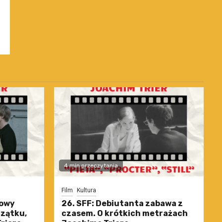
4 min przeczytania
Film
Kultura
nowy
26. SFF: Debiutanta zabawa z
czątku,
czasem. O krótkich metrażach