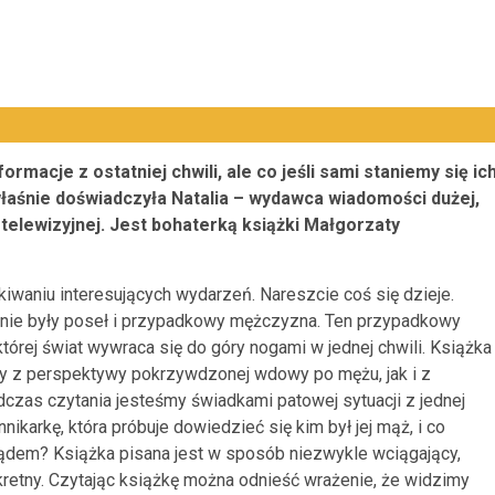
formacje z ostatniej chwili, ale co jeśli sami staniemy się ic
aśnie doświadczyła Natalia – wydawca wiadomości dużej,
i telewizyjnej. Jest bohaterką książki Małgorzaty
iwaniu interesujących wydarzeń. Nareszcie coś się dzieje.
inie były poseł i przypadkowy mężczyzna. Ten przypadkowy
tórej świat wywraca się do góry nogami w jednej chwili. Książka
dy z perspektywy pokrzywdzonej wdowy po mężu, jak i z
czas czytania jesteśmy świadkami patowej sytuacji z jednej
nnikarkę, która próbuje dowiedzieć się kim był jej mąż, i co
ądem? Książka pisana jest w sposób niezwykle wciągający,
nkretny. Czytając książkę można odnieść wrażenie, że widzimy