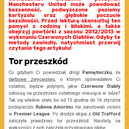
Manchesteru United może powodować
bezsenność, podwyższone poziomy
kortyzolu oraz głębokie poczucie
bezsilności. Przed lekturą skonsultuj ten
pomysł z rodziną i bliskimi, a także
obejrzyj powtórki z sezonu 2012/2013 w
wykonaniu Czerwonych Diabłów. Gdyby te
metody zawiodły, natychmiast przerwij
czytanie tego artykułu!
Tor przeszkód
Co gdybym Ci powiedział, drogi
Pamiętniczku
, że
derbowe zwycięstwo
, o którym opowiadałem Ci
ostatnio, będzie jedynym, jakie
Czerwone Diabły
odniosą na przestrzeni ostatniego miesiąca w lidze?
Tak się właśnie stało, bo od 15 grudnia do 16 stycznia
podopieczni
Rubena Amorim
a nie zanotowali victorii
w
Premier League
. Po drodze ekipa z
Old Trafford
zaliczyła prawdziwy tor przeszkód. Niestety, na
większości z nich zaliczyła przysłowiową glebę…