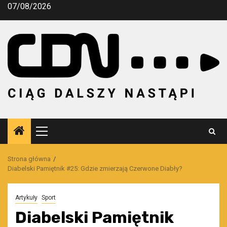
Przejdź
07/08/2026
do
treści
Menu
główne
Strona główna
Diabelski Pamiętnik #25: Gdzie zmierzają Czerwone Diabły?
Artykuły
Sport
Diabelski Pamiętnik