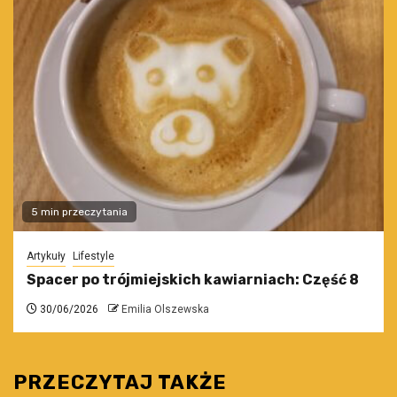
5 min przeczytania
Artykuły
Lifestyle
Spacer po trójmiejskich kawiarniach: Część 8
30/06/2026
Emilia Olszewska
PRZECZYTAJ TAKŻE