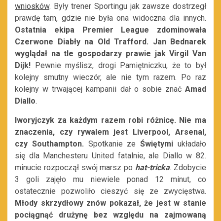
wniosków
. Były trener Sportingu jak zawsze dostrzegł
prawdę tam, gdzie nie była ona widoczna dla innych.
Ostatnia ekipa Premier League zdominowała
Czerwone Diabły na Old Trafford. Jan Bednarek
wyglądał na tle gospodarzy prawie jak Virgil Van
Dijk!
Pewnie myślisz, drogi Pamiętniczku, że to był
kolejny smutny wieczór, ale nie tym razem. Po raz
kolejny w trwającej kampanii dał o sobie znać
Amad
Diallo
.
Iworyjczyk za każdym razem robi różnicę. Nie ma
znaczenia, czy rywalem jest Liverpool, Arsenal,
czy Southampton.
Spotkanie ze
Świętymi
układało
się dla Manchesteru United fatalnie, ale Diallo w 82.
minucie rozpoczął swój marsz po
hat-tricka
. Zdobycie
3 goli zajęło mu niewiele ponad 12 minut, co
ostatecznie pozwoliło cieszyć się ze zwycięstwa.
Młody skrzydłowy znów pokazał, że jest w stanie
pociągnąć drużynę bez względu na zajmowaną