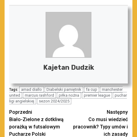
Kajetan Dudzik
amad diallo
Diabelski pamiętnik
fa cup
manchester
Tags:
united
marcus rashford
piłka nożna
premier league
puchar
ligi angielskiej
sezon 2024/2025
Zobacz
Poprzedni
Następny
Biało-Zielone z dotkliwą
Co musi wiedzieć
wpisy
porażką w futsalowym
pracownik? Typy umów i
Pucharze Polski
ich zasady