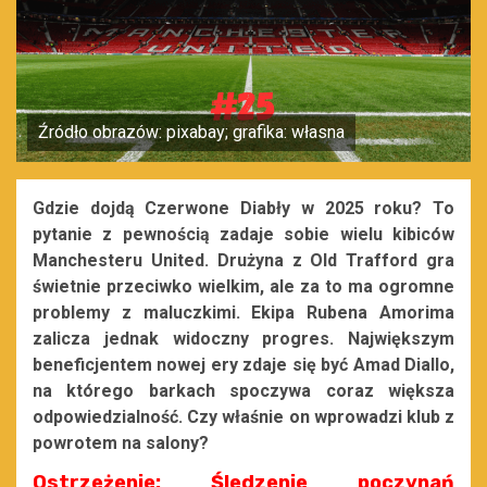
Źródło obrazów: pixabay; grafika: własna
Gdzie dojdą Czerwone Diabły w 2025 roku? To
pytanie z pewnością zadaje sobie wielu kibiców
Manchesteru United. Drużyna z Old Trafford gra
świetnie przeciwko wielkim, ale za to ma ogromne
problemy z maluczkimi. Ekipa Rubena Amorima
zalicza jednak widoczny progres. Największym
beneficjentem nowej ery zdaje się być Amad Diallo,
na którego barkach spoczywa coraz większa
odpowiedzialność. Czy właśnie on wprowadzi klub z
powrotem na salony?
Ostrzeżenie: Śledzenie poczynań