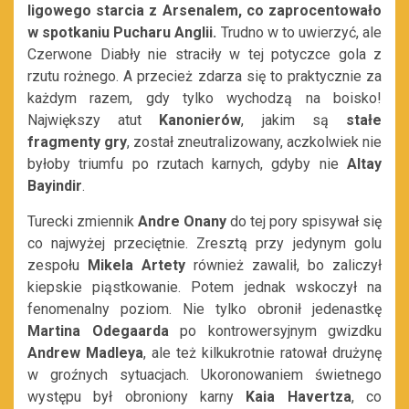
ligowego starcia z Arsenalem, co zaprocentowało
w spotkaniu Pucharu Anglii.
Trudno w to uwierzyć, ale
Czerwone Diabły nie straciły w tej potyczce gola z
rzutu rożnego. A przecież zdarza się to praktycznie za
każdym razem, gdy tylko wychodzą na boisko!
Największy atut
Kanonierów
, jakim są
stałe
fragmenty gry
, został zneutralizowany, aczkolwiek nie
byłoby triumfu po rzutach karnych, gdyby nie
Altay
Bayindir
.
Turecki zmiennik
Andre Onany
do tej pory spisywał się
co najwyżej przeciętnie. Zresztą przy jedynym golu
zespołu
Mikela Artety
również zawalił, bo zaliczył
kiepskie piąstkowanie. Potem jednak wskoczył na
fenomenalny poziom. Nie tylko obronił jedenastkę
Martina Odegaarda
po kontrowersyjnym gwizdku
Andrew Madleya
, ale też kilkukrotnie ratował drużynę
w groźnych sytuacjach. Ukoronowaniem świetnego
występu był obroniony karny
Kaia Havertza
, co