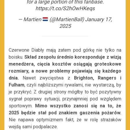
for a large portion of this fanbase.
https://t.co/S2hOwHKeqs
— Martien
(@MartienBall)
January 17,
2025
Czerwone Diabły mają zatem pod górkę nie tylko na
boisku.
Skład zespołu średnio koresponduje z wizją
menedżera, cięcia kosztów osiągają groteskowe
rozmiary, a nowe problemy pojawiają się każdego
dnia.
Nawet zwycięstwa z
Brighton, Rangers i
Fulham
, czyli najbliższymi rywalami, nie wystarczą, by
je przykryć. Z drugiej strony mógłby to być pozytywny
sygnał poprawy sytuacji, przynajmniej pod względem
sportowym.
Mimo wszystko zanosi się na to, że
2025 będzie stał pod znakiem gaszenia pożarów.
Nie napawa optymizmem fakt, że w rolę strażaków
wejdą sami podpalacze.