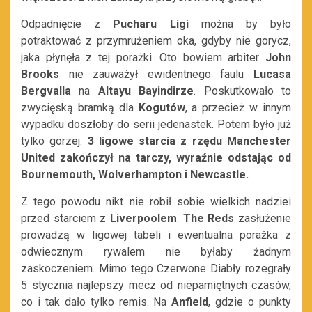
Odpadnięcie z
Pucharu Ligi
można by było
potraktować z przymrużeniem oka, gdyby nie gorycz,
jaka płynęła z tej porażki. Oto bowiem arbiter
John
Brooks
nie zauważył ewidentnego faulu
Lucasa
Bergvalla
na
Altayu Bayindirze
. Poskutkowało to
zwycięską bramką dla
Kogutów
, a przecież w innym
wypadku doszłoby do serii jedenastek. Potem było już
tylko gorzej.
3 ligowe starcia z rzędu Manchester
United zakończył na tarczy, wyraźnie odstając od
Bournemouth, Wolverhampton i Newcastle.
Z tego powodu nikt nie robił sobie wielkich nadziei
przed starciem z
Liverpoolem
.
The Reds
zasłużenie
prowadzą w ligowej tabeli i ewentualna porażka z
odwiecznym rywalem nie byłaby żadnym
zaskoczeniem. Mimo tego Czerwone Diabły rozegrały
5 stycznia najlepszy mecz od niepamiętnych czasów,
co i tak dało tylko remis. Na
Anfield
, gdzie o punkty