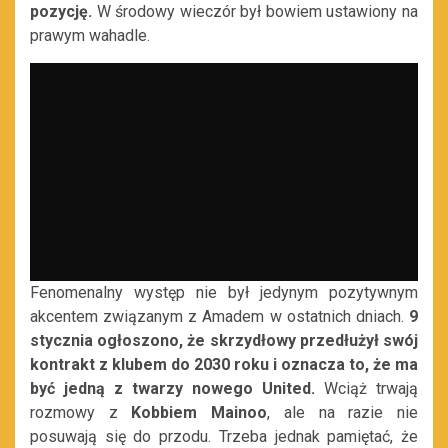
pozycję.
W środowy wieczór był bowiem ustawiony na
prawym wahadle.
Fenomenalny występ nie był jedynym pozytywnym
akcentem związanym z Amadem w ostatnich dniach.
9
stycznia ogłoszono, że skrzydłowy przedłużył swój
kontrakt z klubem do 2030 roku i oznacza to, że ma
być jedną z twarzy nowego United.
Wciąż trwają
rozmowy z
Kobbiem Mainoo
, ale na razie nie
posuwają się do przodu. Trzeba jednak pamiętać, że