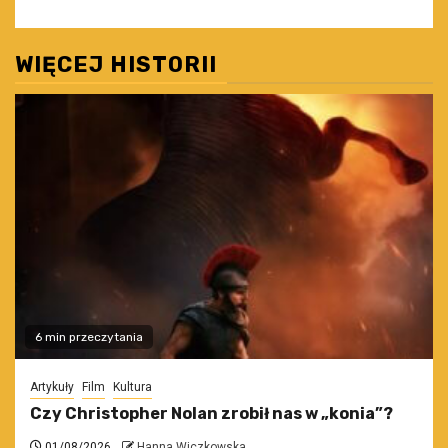
WIĘCEJ HISTORII
6 min przeczytania
Artykuły
Film
Kultura
Czy Christopher Nolan zrobił nas w „konia”?
01/08/2026
Hanna Wiczkowska