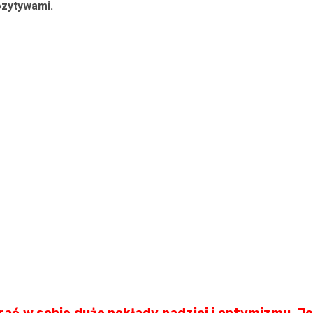
zytywami.
rać w sobie duże pokłady nadziei i optymizmu. Je