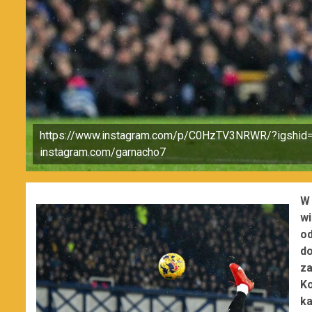
https://www.instagram.com/p/C0HzTV3NRWR/?igshi
instagram.com/garnacho7
W 
wi
o
d
z
Ko
k