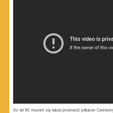
Do lat 90. musieli się także przenieść piłkarze Czerwon