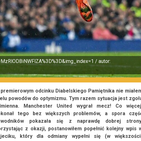
d=MzRlODBiNWFlZA%3D%3D&img_index=1 / autor:
premierowym odcinku Diabelskiego Pamiętnika nie miałe
elu powodów do optymizmu. Tym razem sytuacja jest zgoł
dmienna. Manchester United wygrał mecz! Co więcej
okonał tego bez większych problemów, a spora częś
awodników pokazała się z naprawdę dobrej strony
rzystając z okazji, postanowiłem popełnić kolejny wpis 
ajeciku, który dla odmiany wypełni się (w większości