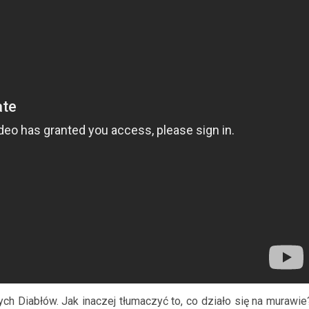
ych Diabłów. Jak inaczej tłumaczyć to, co działo się na murawie