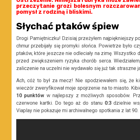
przeczytanie grozi bolesnym rozczarowani
pomysł z rodziną i bliskimi.
Słychać ptaków śpiew
Drogi Pamiętniczku! Dzisiaj przeżyłem najpiękniejszy p
chmur przebijały się promyki słońca. Powietrze było cz
ptaków, które jeszcze nie odleciały na zimę. Wszystko 
przed zwiększeniem ryzyka chorób serca. Wiedziałem,
zaliczenie na uczelni nie wydawało się już tak straszne j
Ach, cóż to był za mecz! Nie spodziewałem się, że 
wieczór zweryfikował moje spojrzenie na to miasto. Kib
10 punktów
w najlepszy z możliwych sposobów. P
czerwone kartki. Do tego aż do stanu
0:3
dzielnie ws
Viaplay nie pokazuje mi archiwalnego spotkania z lat 90