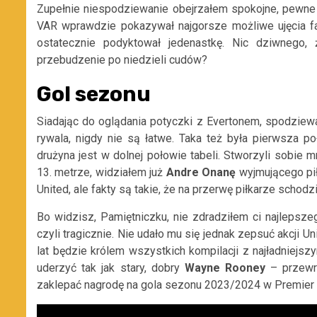
Zupełnie niespodziewanie obejrzałem spokojne, pewne 
VAR wprawdzie pokazywał najgorsze możliwe ujęcia f
ostatecznie podyktował jedenastkę. Nic dziwnego,
przebudzenie po niedzieli cudów?
Gol sezonu
Siadając do oglądania potyczki z Evertonem, spodziew
rywala, nigdy nie są łatwe. Taka też była pierwsza po
drużyna jest w dolnej połowie tabeli. Stworzyli sobie 
13. metrze, widziałem już
Andre Onanę
wyjmującego pił
United, ale fakty są takie, że na przerwę piłkarze schod
Bo widzisz, Pamiętniczku, nie zdradziłem ci najlepsz
czyli tragicznie. Nie udało mu się jednak zepsuć akcji Un
lat będzie królem wszystkich kompilacji z najładniejszy
uderzyć tak jak stary, dobry
Wayne Rooney
– przewr
zaklepać nagrodę na gola sezonu 2023/2024 w Premier