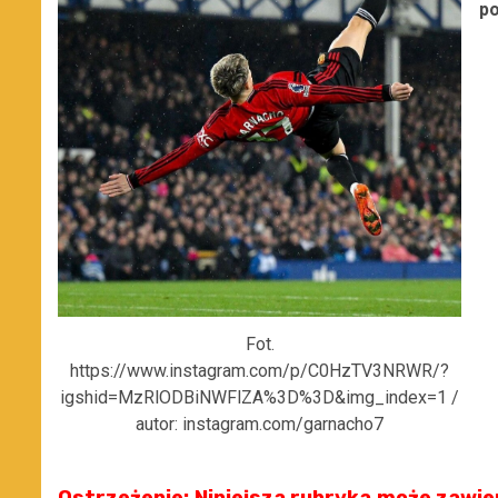
po
Fot.
https://www.instagram.com/p/C0HzTV3NRWR/?
igshid=MzRlODBiNWFlZA%3D%3D&img_index=1 /
autor: instagram.com/garnacho7
Ostrzeżenie: Niniejsza rubryka może zawie