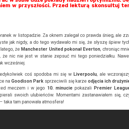
em w przyszłości. Przed lekturą skonsultuj te
oranek w listopadzie. Za oknem zalegał co prawda śnieg, ale zz
yste jak nigdy, a do tego wydawało mi się, że słyszę śpiew tyc
dlatego, że
Manchester United pokonał Everton
, chroniąc mni
 że nic nie jest w stanie zepsuć mi tego poniedziałku. Nawe
ak wcześniej.
kiedykolwiek coś spodoba mi się w
Liverpoolu
, ale wczorajsz
ice na
Goodison Park
sprzeciwili się karze
odjęcia ich drużyni
rzed meczem i w jego
10. minucie
pokazali
Premier Leagu
pierali swoich ulubieńców. Momentami zastanawiałem się, cz
. – taka tam panowała atmosfera!