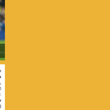
m
a
,
ć
.
w
)