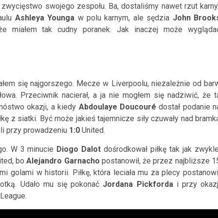
zwycięstwo swojego zespołu. Ba, dostaliśmy nawet rzut karny
aulu
Ashleya Younga
w polu karnym, ale sędzia
John Brook
 że miałem tak cudny poranek. Jak inaczej może wygląda
ałem się najgorszego. Mecze w Liverpoolu, niezależnie od bar
łowa. Przeciwnik nacierał, a ja nie mogłem się nadziwić, że t
mnóstwo okazji, a kiedy
Abdoulaye Doucouré
dostał podanie n
kę z siatki. Być może jakieś tajemnicze siły czuwały nad bramk
zili przy prowadzeniu
1:0
United.
ego. W 3 minucie
Diogo Dalot
dośrodkował piłkę tak jak zwykle
ited, bo
Alejandro Garnacho
postanowił, że przez najbliższe 1
mi golami w historii. Piłkę, która leciała mu za plecy postanowi
otką. Udało mu się pokonać
Jordana Pickforda
i przy okazj
 League.