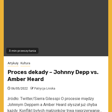
3 min przeczytania
Artykuły
Kultura
Proces dekady – Johnny Depp vs.
Amber Heard
06/05/2022
Patrycja Lniska
źródło: Twitter/Sierra Gilesspi O procesie między
Johnnym Deppem a Amber Heard słyszał już chyba
każdy. Konflikt byłych małżonków trwa nieprzerwanie...