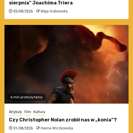
sierpnia” Joachima Triera
05/08/2026
Maja Grabowska
6 min przeczytania
Artykuły
Film
Kultura
Czy Christopher Nolan zrobił nas w „konia”?
01/08/2026
Hanna Wiczkowska