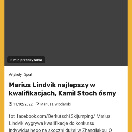
2 min przeczytania
Artykuły
Sport
Marius Lindvik najlepszy w
kwalifikacjach, Kamil Stoch ósmy
11/02/2022
Mariusz Włodarski
fot. facebook.com/Berkutschi.Skijumping/ Marius
Lindvik wygrywa kwalifikacje do konkursu
indywidualnego na skoczni dużej w Zhangjiakou. O