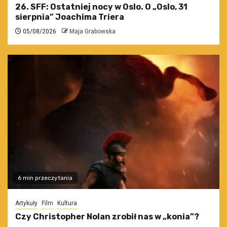
26. SFF: Ostatniej nocy w Oslo. O „Oslo, 31
sierpnia” Joachima Triera
05/08/2026
Maja Grabowska
6 min przeczytania
Artykuły
Film
Kultura
Czy Christopher Nolan zrobił nas w „konia”?