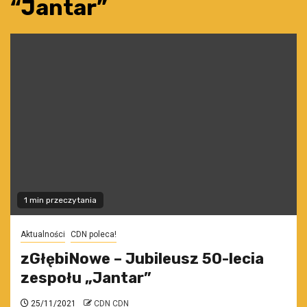
“Jantar”
1 min przeczytania
Aktualności
CDN poleca!
zGłębiNowe – Jubileusz 50-lecia
zespołu „Jantar”
25/11/2021
CDN CDN