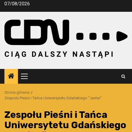
Przejdź
07/08/2026
do
treści
Menu
główne
Strona główna
Zespołu Pieśni i Tańca Uniwersytetu Gdańskiego “Jantar”
Zespołu Pieśni i Tańca
Uniwersytetu Gdańskiego