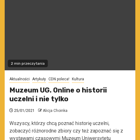
2 min przeczytania
Aktualności
Artykuły
CDN poleca!
Kultura
Muzeum UG. Online o historii
uczelni i nie tylko
25/01/2021
Alicja Choinka
Wszyscy, którzy chcą poznać historię uczelni,
zobaczyć różnorodne zbiory czy też zapoznać się z
wystawami czasowymi Muzeum Uniwersytetu