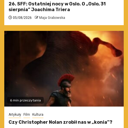
26. SFF: Ostatniej nocy w Oslo. O „Oslo, 31
sierpnia” Joachima Triera
05/08/2026
Maja Grabowska
6 min przeczytania
Artykuły
Film
Kultura
Czy Christopher Nolan zrobił nas w „konia”?