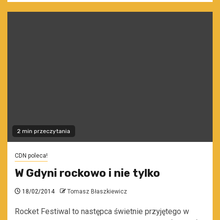
2 min przeczytania
CDN poleca!
W Gdyni rockowo i nie tylko
18/02/2014
Tomasz Błaszkiewicz
Rocket Festiwal to następca świetnie przyjętego w