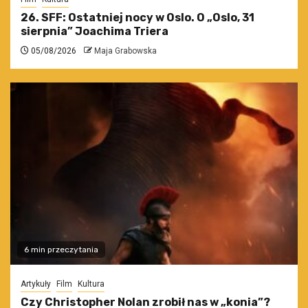
26. SFF: Ostatniej nocy w Oslo. O „Oslo, 31
sierpnia” Joachima Triera
05/08/2026
Maja Grabowska
6 min przeczytania
Artykuły
Film
Kultura
Czy Christopher Nolan zrobił nas w „konia”?