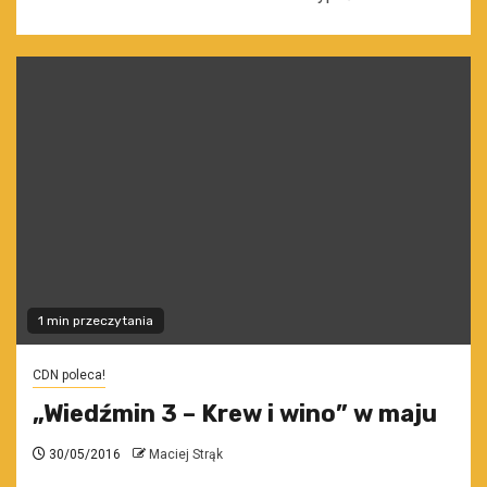
1 min przeczytania
CDN poleca!
„Wiedźmin 3 – Krew i wino” w maju
30/05/2016
Maciej Strąk