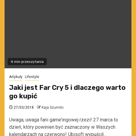
4 min przeczytania
Artykuły
Lifestyle
Jaki jest Far Cry 5 i dlaczego warto
go kupić
27/03/2018
Kaja Szumiło
Uwaga, uwaga fani game’ingowej rzezi! 27 marca to
dzień, który powinien być zaznaczony w Waszych
kalendarzach na czerwono! Ubisoft wypuścił...