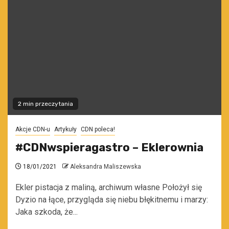
2 min przeczytania
Akcje CDN-u
Artykuły
CDN poleca!
#CDNwspieragastro – Eklerownia
18/01/2021
Aleksandra Maliszewska
Ekler pistacja z maliną, archiwum własne Położył się
Dyzio na łące, przygląda się niebu błękitnemu i marzy:
Jaka szkoda, że...