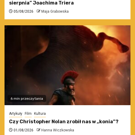
sierpnia” Joachima Triera
05/08/2026
Maja Grabowska
6 min przeczytania
Artykuły
Film
Kultura
Czy Christopher Nolan zrobił nas w „konia”?
01/08/2026
Hanna Wiczkowska