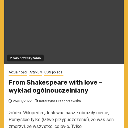
2 min przeczytania
Aktualności
Artykuły
CDN poleca!
From Shakespeare with love –
wykład ogólnouczelniany
26/01/2022
Katarzyna Grzegorzewska
źródło: Wikipedia „Jeśli was nasze obraziły cienie,
Pomyślcie tylko (łatwe przypuszczenie), że was sen
zmorzył, że wszystko, co było, Tylko...