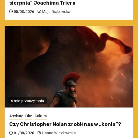
sierpnia” Joachima Triera
05/08/2026
Maja Grabowska
6 min przeczytania
Artykuły
Film
Kultura
Czy Christopher Nolan zrobił nas w „konia”?
01/08/2026
Hanna Wiczkowska