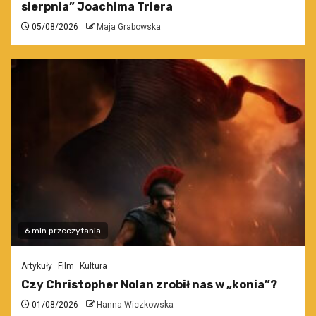
sierpnia” Joachima Triera
05/08/2026
Maja Grabowska
6 min przeczytania
Artykuły
Film
Kultura
Czy Christopher Nolan zrobił nas w „konia”?
01/08/2026
Hanna Wiczkowska