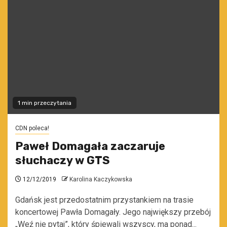
1 min przeczytania
CDN poleca!
Paweł Domagała zaczaruje
słuchaczy w GTS
12/12/2019
Karolina Kaczykowska
Gdańsk jest przedostatnim przystankiem na trasie
koncertowej Pawła Domagały. Jego największy przebój
„Weź nie pytaj”, który śpiewali wszyscy, ma ponad...