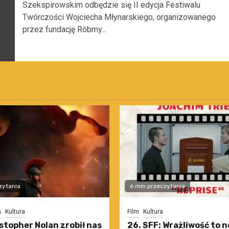
Szekspirowskim odbędzie się II edycja Festiwalu
Twórczości Wojciecha Młynarskiego, organizowanego
przez fundację Róbmy...
zytania
6 min przeczytania
m
Kultura
Film
Kultura
stopher Nolan zrobił nas
26. SFF: Wrażliwość to 