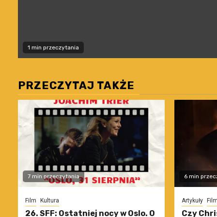
1 min przeczytania
PRZECZYTAJ TAKŻE
7 min przeczytania
6 min przec
Film
Kultura
Artykuły
Fil
26. SFF: Ostatniej nocy w Oslo. O
Czy Chri