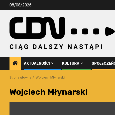
Przejdź
08/08/2026
do
treści
AKTUALNOŚCI
KULTURA
SPOŁECZEŃ
Strona główna
Wojciech Młynarski
Wojciech Młynarski