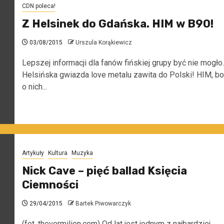
CDN poleca!
Z Helsinek do Gdańska. HIM w B90!
03/08/2015
Urszula Korąkiewicz
Lepszej informacji dla fanów fińskiej grupy być nie mogło.
Helsińska gwiazda love metalu zawita do Polski! HIM, bo
o nich...
Artykuły
Kultura
Muzyka
Nick Cave – pięć ballad Księcia
Ciemności
29/04/2015
Bartek Piwowarczyk
(fot. thevermilion.com) Od lat jest jednym z najbardziej