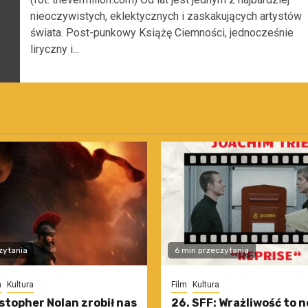
nieoczywistych, eklektycznych i zaskakujących artystów
świata. Post-punkowy Książę Ciemności, jednocześnie
liryczny i...
zytania
6 min przeczytania
m
Kultura
Film
Kultura
stopher Nolan zrobił nas
26. SFF: Wrażliwość to 