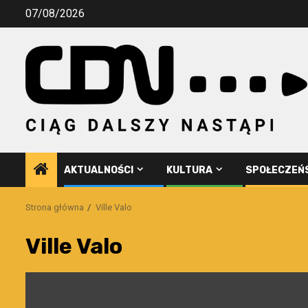
Przejdź
07/08/2026
do
treści
AKTUALNOŚCI
KULTURA
SPOŁECZEŃ
Strona główna
Ville Valo
Ville Valo