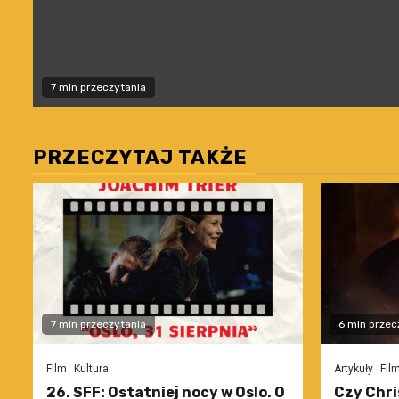
7 min przeczytania
PRZECZYTAJ TAKŻE
7 min przeczytania
6 min przec
Film
Kultura
Artykuły
Fil
26. SFF: Ostatniej nocy w Oslo. O
Czy Chri