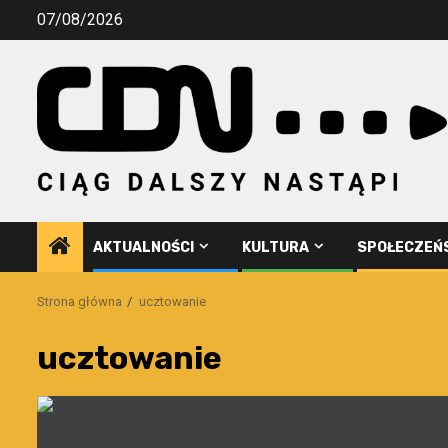
Przejdź
07/08/2026
do
treści
AKTUALNOŚCI
KULTURA
SPOŁECZEŃ
Strona główna
ucztowanie
ucztowanie