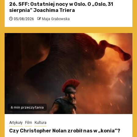
26. SFF: Ostatniej nocy w Oslo. O „Oslo, 31
sierpnia” Joachima Triera
05/08/2026
Maja Grabowska
6 min przeczytania
Artykuły
Film
Kultura
Czy Christopher Nolan zrobił nas w „konia”?