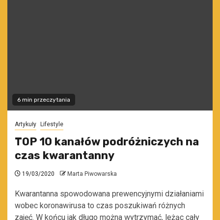
6 min przeczytania
Artykuły
Lifestyle
TOP 10 kanałów podróżniczych na
czas kwarantanny
19/03/2020
Marta Piwowarska
Kwarantanna spowodowana prewencyjnymi działaniami
wobec koronawirusa to czas poszukiwań różnych
zajęć. W końcu jak długo można wytrzymać, leżąc cały