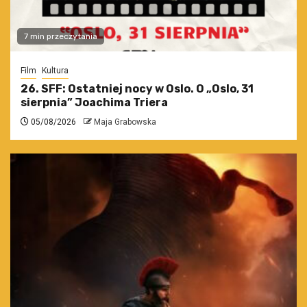
7 min przeczytania
Film
Kultura
26. SFF: Ostatniej nocy w Oslo. O „Oslo, 31
sierpnia” Joachima Triera
05/08/2026
Maja Grabowska