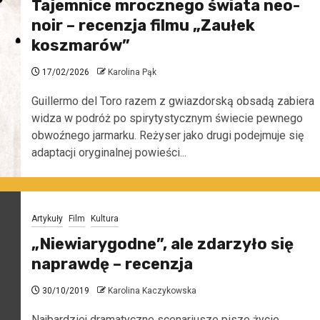
Tajemnice mrocznego świata neo-
noir – recenzja filmu „Zaułek
koszmarów”
17/02/2026
Karolina Pąk
Guillermo del Toro razem z gwiazdorską obsadą zabiera
widza w podróż po spirytystycznym świecie pewnego
obwoźnego jarmarku. Reżyser jako drugi podejmuje się
adaptacji oryginalnej powieści...
Artykuły
Film
Kultura
„Niewiarygodne”, ale zdarzyło się
naprawdę – recenzja
30/10/2019
Karolina Kaczykowska
Najbardziej dramatyczne scenariusze pisze życie,