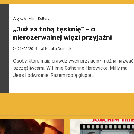
Artykuły
Film
Kultura
„Już za tobą tęsknię” – o
nierozerwalnej więzi przyjaźni
21/05/2016
Natalia Dembek
Osoby, które mają prawdziwych przyjaciół, można nazwać
szczęśliwcami. W filmie Catherine Hardwicke, Milly ma
Jess i odwrotnie. Razem robią głupie...