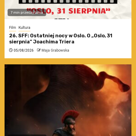
7 min przeczytania
Film
Kultura
26. SFF: Ostatniej nocy w Oslo. O „Oslo, 31
sierpnia” Joachima Triera
05/08/2026
Maja Grabowska