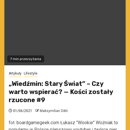
7 min przeczytania
Artykuły
Lifestyle
„Wiedźmin: Stary Świat” – Czy
warto wspierać? — Kości zostały
rzucone #9
01/06/2021
Maksymilian Dikti
fot. boardgamegeek.com Łukasz "Wookie" Woźniak to
popularny w Polsce planszowy youtuber i twórca gier.