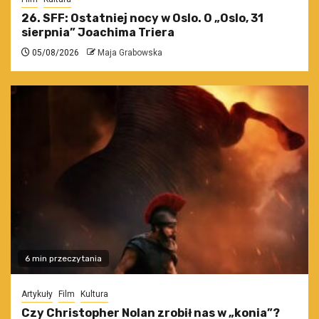
26. SFF: Ostatniej nocy w Oslo. O „Oslo, 31
sierpnia” Joachima Triera
05/08/2026
Maja Grabowska
6 min przeczytania
Artykuły
Film
Kultura
Czy Christopher Nolan zrobił nas w „konia”?