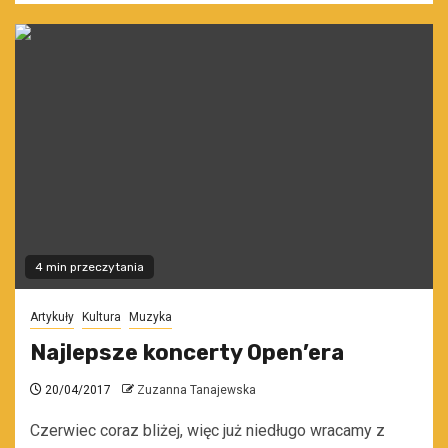
4 min przeczytania
Artykuły
Kultura
Muzyka
Najlepsze koncerty Open’era
20/04/2017
Zuzanna Tanajewska
Czerwiec coraz bliżej, więc już niedługo wracamy z