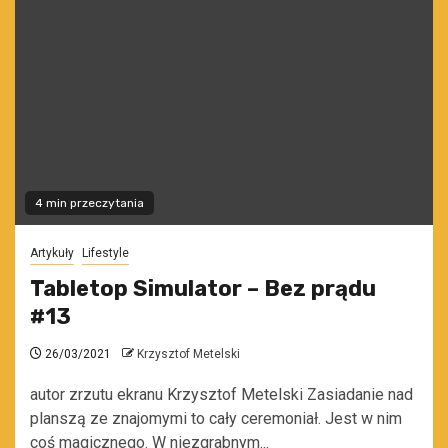
4 min przeczytania
Artykuły
Lifestyle
Tabletop Simulator – Bez prądu
#13
26/03/2021
Krzysztof Metelski
autor zrzutu ekranu Krzysztof Metelski Zasiadanie nad
planszą ze znajomymi to cały ceremoniał. Jest w nim
coś magicznego. W niezgrabnym...