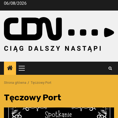
Przejdź
06/08/2026
do
treści
Menu
główne
Strona główna
Tęczowy Port
Tęczowy Port