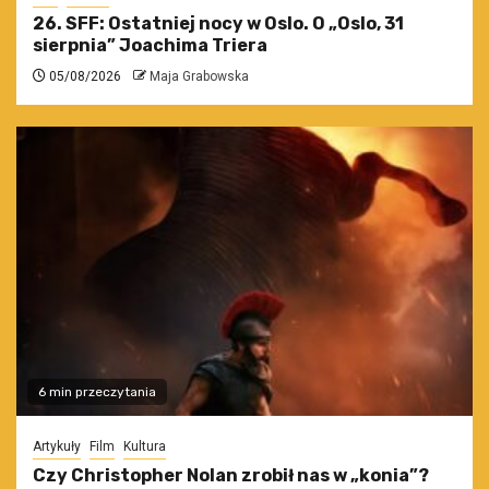
26. SFF: Ostatniej nocy w Oslo. O „Oslo, 31
sierpnia” Joachima Triera
05/08/2026
Maja Grabowska
6 min przeczytania
Artykuły
Film
Kultura
Czy Christopher Nolan zrobił nas w „konia”?