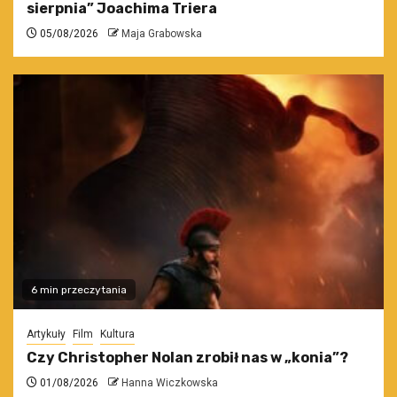
sierpnia” Joachima Triera
05/08/2026
Maja Grabowska
6 min przeczytania
Artykuły
Film
Kultura
Czy Christopher Nolan zrobił nas w „konia”?
01/08/2026
Hanna Wiczkowska