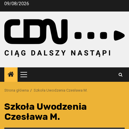
Przejdź
09/08/2026
do
treści
Menu
główne
Strona główna
Szkoła Uwodzenia Czesława M.
Szkoła Uwodzenia
Czesława M.