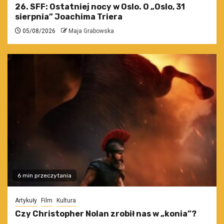
26. SFF: Ostatniej nocy w Oslo. O „Oslo, 31
sierpnia” Joachima Triera
05/08/2026
Maja Grabowska
6 min przeczytania
Artykuły
Film
Kultura
Czy Christopher Nolan zrobił nas w „konia”?