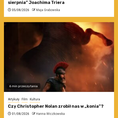
sierpnia” Joachima Triera
05/08/2026
Maja Grabowska
6 min przeczytania
Artykuły
Film
Kultura
Czy Christopher Nolan zrobił nas w „konia”?
01/08/2026
Hanna Wiczkowska