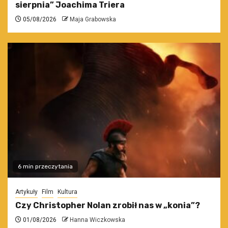
sierpnia” Joachima Triera
05/08/2026
Maja Grabowska
6 min przeczytania
Artykuły
Film
Kultura
Czy Christopher Nolan zrobił nas w „konia”?
01/08/2026
Hanna Wiczkowska