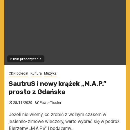
2 min przeczytania
CDN poleca!
Kultura
Muzyka
SautruS i nowy krążek „M.A.P.”
prosto z Gdańska
28/11/2020
Paweł Tissler
Jeżeli nie wiemy, co zrobić z wolnym czasem w
jesienno-zimowe wieczory, warto wybrać się w podróż.
Bierzemy „M.A.P.ę” i podążamy...