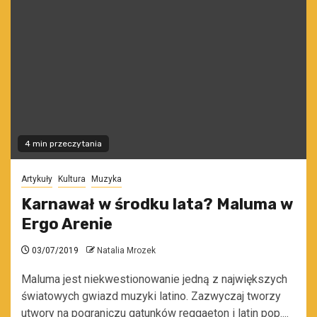
4 min przeczytania
Artykuły
Kultura
Muzyka
Karnawał w środku lata? Maluma w
Ergo Arenie
03/07/2019
Natalia Mrozek
Maluma jest niekwestionowanie jedną z największych
światowych gwiazd muzyki latino. Zazwyczaj tworzy
utwory na pograniczu gatunków reggaeton i latin pop....