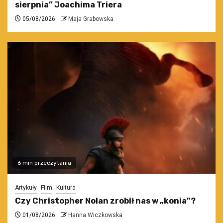
sierpnia” Joachima Triera
05/08/2026
Maja Grabowska
6 min przeczytania
Artykuły
Film
Kultura
Czy Christopher Nolan zrobił nas w „konia”?
01/08/2026
Hanna Wiczkowska