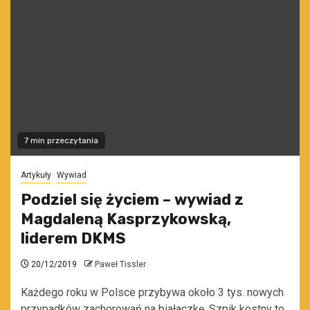
7 min przeczytania
Artykuły
Wywiad
Podziel się życiem – wywiad z
Magdaleną Kasprzykowską,
liderem DKMS
20/12/2019
Paweł Tissler
Każdego roku w Polsce przybywa około 3 tys. nowych
przypadków zachorowań na białaczkę. Szpik kostny to