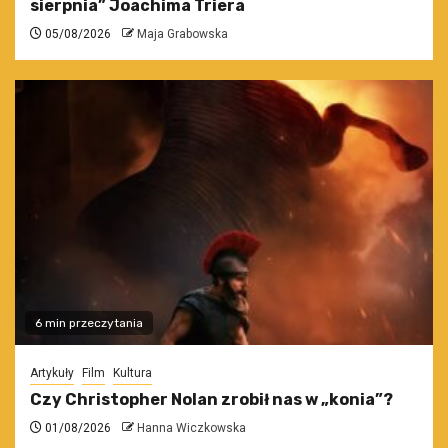
sierpnia” Joachima Triera
05/08/2026
Maja Grabowska
6 min przeczytania
Artykuły
Film
Kultura
Czy Christopher Nolan zrobił nas w „konia”?
01/08/2026
Hanna Wiczkowska