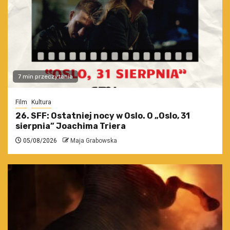
7 min przeczytania
Film
Kultura
26. SFF: Ostatniej nocy w Oslo. O „Oslo, 31
sierpnia” Joachima Triera
05/08/2026
Maja Grabowska