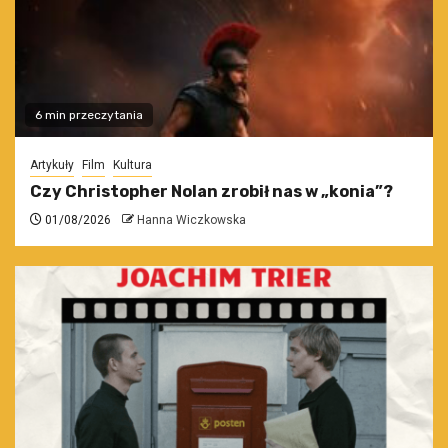
6 min przeczytania
Artykuły
Film
Kultura
Czy Christopher Nolan zrobił nas w „konia”?
01/08/2026
Hanna Wiczkowska