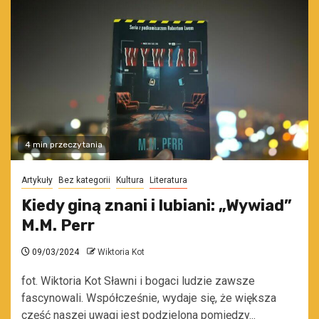
4 min przeczytania
Artykuły
Bez kategorii
Kultura
Literatura
Kiedy giną znani i lubiani: „Wywiad”
M.M. Perr
09/03/2024
Wiktoria Kot
fot. Wiktoria Kot Sławni i bogaci ludzie zawsze
fascynowali. Współcześnie, wydaje się, że większa
część naszej uwagi jest podzielona pomiędzy...