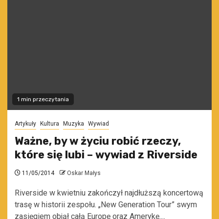
1 min przeczytania
Artykuły
Kultura
Muzyka
Wywiad
Ważne, by w życiu robić rzeczy,
które się lubi – wywiad z Riverside
11/05/2014
Oskar Małys
Riverside w kwietniu zakończył najdłuższą koncertową
trasę w historii zespołu. „New Generation Tour” swym
zasięgiem objął całą Europę oraz Amerykę....