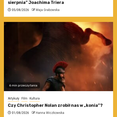
sierpnia” Joachima Triera
05/08/2026
Maja Grabowska
6 min przeczytania
Artykuły
Film
Kultura
Czy Christopher Nolan zrobił nas w „konia”?
01/08/2026
Hanna Wiczkowska