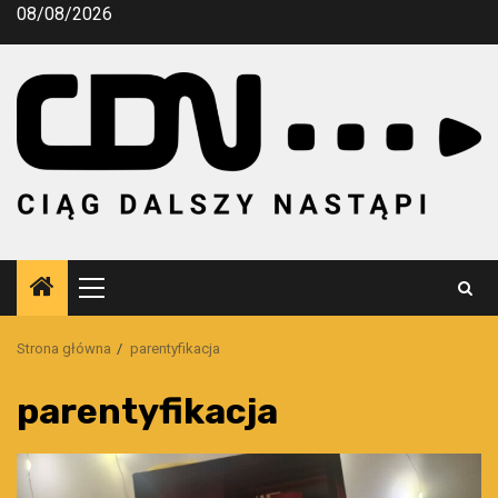
Przejdź
08/08/2026
do
treści
Menu
główne
Strona główna
parentyfikacja
parentyfikacja