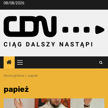
Przejdź
08/08/2026
do
treści
Menu
główne
Strona główna
papież
papież