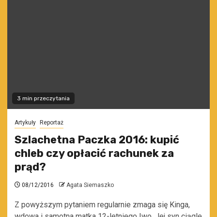
3 min przeczytania
Artykuły
Reportaż
Szlachetna Paczka 2016: kupić
chleb czy opłacić rachunek za
prąd?
08/12/2016
Agata Siemaszko
Z powyższym pytaniem regularnie zmaga się Kinga,
wdowa i samotna matka 12-letniego Iwo. Jej syn ciągle