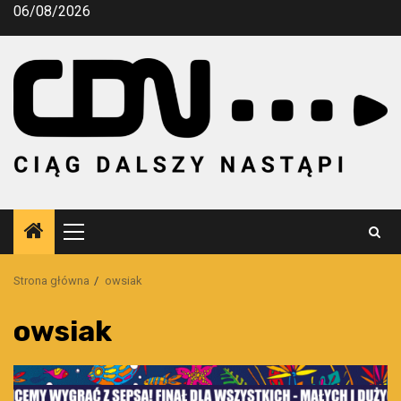
Przejdź
06/08/2026
do
treści
Menu
główne
Strona główna
owsiak
owsiak