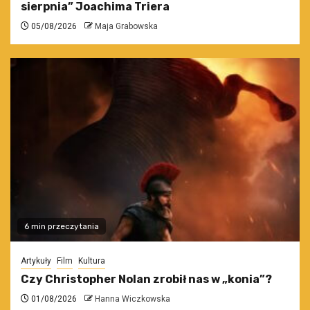
sierpnia” Joachima Triera
05/08/2026
Maja Grabowska
6 min przeczytania
Artykuły
Film
Kultura
Czy Christopher Nolan zrobił nas w „konia”?
01/08/2026
Hanna Wiczkowska