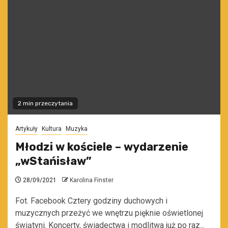
2 min przeczytania
Artykuły
Kultura
Muzyka
Młodzi w kościele – wydarzenie
„wStańisław”
28/09/2021
Karolina Finster
Fot. Facebook Cztery godziny duchowych i
muzycznych przeżyć we wnętrzu pięknie oświetlonej
świątyni. Koncerty, świadectwa i modlitwa już po raz...