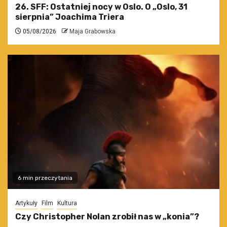
26. SFF: Ostatniej nocy w Oslo. O „Oslo, 31
sierpnia” Joachima Triera
05/08/2026
Maja Grabowska
6 min przeczytania
Artykuły
Film
Kultura
Czy Christopher Nolan zrobił nas w „konia”?