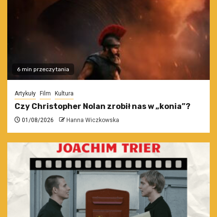
6 min przeczytania
Artykuły
Film
Kultura
Czy Christopher Nolan zrobił nas w „konia”?
01/08/2026
Hanna Wiczkowska