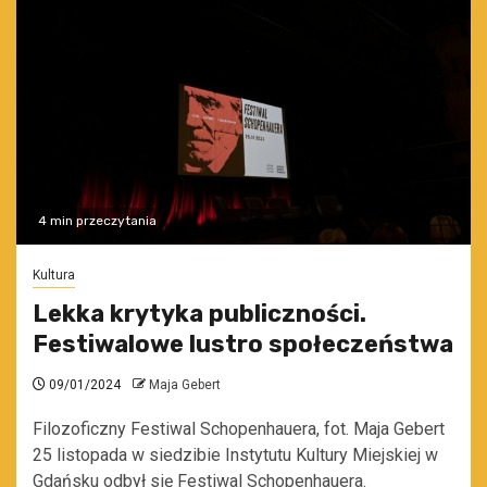
4 min przeczytania
Kultura
Lekka krytyka publiczności.
Festiwalowe lustro społeczeństwa
09/01/2024
Maja Gebert
Filozoficzny Festiwal Schopenhauera, fot. Maja Gebert
25 listopada w siedzibie Instytutu Kultury Miejskiej w
Gdańsku odbył się Festiwal Schopenhauera.