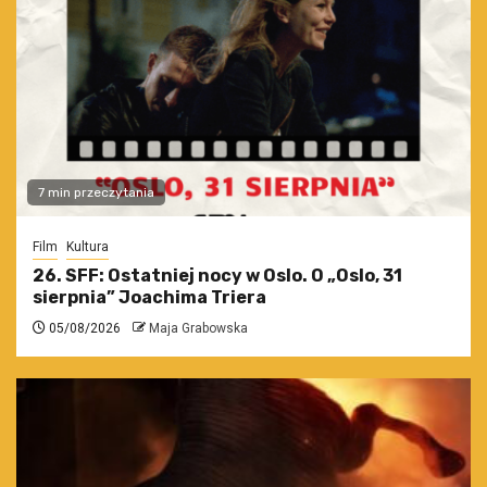
7 min przeczytania
Film
Kultura
26. SFF: Ostatniej nocy w Oslo. O „Oslo, 31
sierpnia” Joachima Triera
05/08/2026
Maja Grabowska