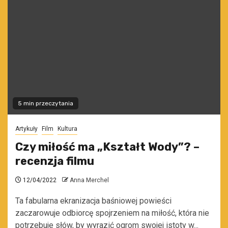
5 min przeczytania
Artykuły
Film
Kultura
Czy miłość ma „Kształt Wody”? –
recenzja filmu
12/04/2022
Anna Merchel
Ta fabularna ekranizacja baśniowej powieści
zaczarowuje odbiorcę spojrzeniem na miłość, która nie
potrzebuje słów, by wyrazić ogrom swojej istoty w...